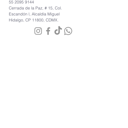
55 2095 9144
Cerrada de la Paz, # 15, Col.
Escandón l, Alcaldía Miguel
Hidalgo, CP 11800, CDMX.
SUSCRÍBETE A NUESTRO
NEWSLETTER
No te pierdas nuestras
promociones exclusivas
Correo electrónico