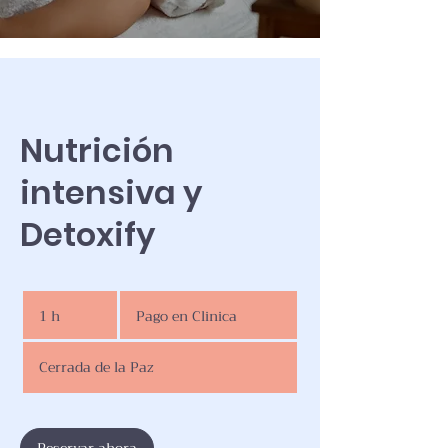
Nutrición
intensiva y
Detoxify
Pago
en
1 h
1
Pago en Clinica
Clinica
Cerrada de la Paz