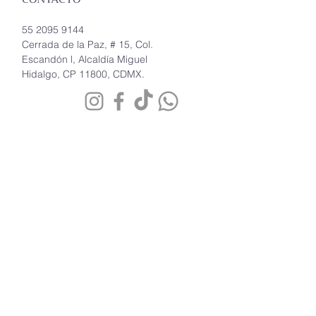
55 2095 9144
Cerrada de la Paz, # 15, Col.
Escandón l, Alcaldía Miguel
Hidalgo, CP 11800, CDMX.
SUSCRÍBETE A NUESTRO
NEWSLETTER
No te pierdas nuestras
promociones exclusivas